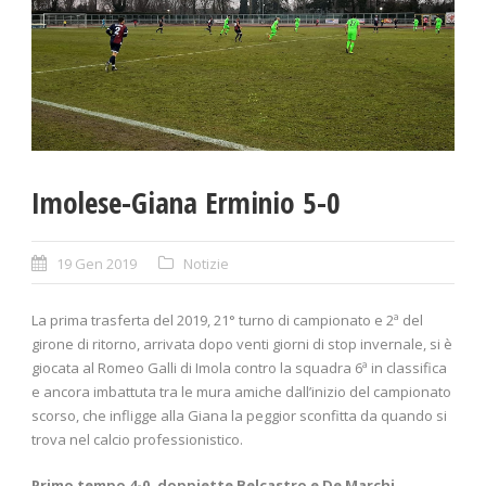
Imolese-Giana Erminio 5-0
19 Gen 2019
Notizie
La prima trasferta del 2019, 21° turno di campionato e 2ª del
girone di ritorno, arrivata dopo venti giorni di stop invernale, si è
giocata al Romeo Galli di Imola contro la squadra 6ª in classifica
e ancora imbattuta tra le mura amiche dall’inizio del campionato
scorso, che infligge alla Giana la peggior sconfitta da quando si
trova nel calcio professionistico.
Primo tempo 4-0, doppiette Belcastro e De Marchi