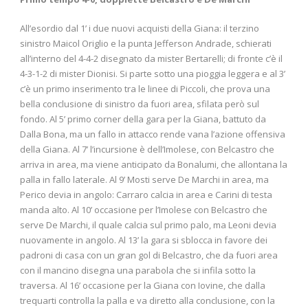
All’esordio dal 1’ i due nuovi acquisti della Giana: il terzino
sinistro Maicol Origlio e la punta Jefferson Andrade, schierati
all’interno del 4-4-2 disegnato da mister Bertarelli; di fronte c’è il
4-3-1-2 di mister Dionisi. Si parte sotto una pioggia leggera e al 3’
c’è un primo inserimento tra le linee di Piccoli, che prova una
bella conclusione di sinistro da fuori area, sfilata però sul
fondo. Al 5’ primo corner della gara per la Giana, battuto da
Dalla Bona, ma un fallo in attacco rende vana l’azione offensiva
della Giana. Al 7’ l’incursione è dell’Imolese, con Belcastro che
arriva in area, ma viene anticipato da Bonalumi, che allontana la
palla in fallo laterale. Al 9’ Mosti serve De Marchi in area, ma
Perico devia in angolo: Carraro calcia in area e Carini di testa
manda alto. Al 10’ occasione per l’Imolese con Belcastro che
serve De Marchi, il quale calcia sul primo palo, ma Leoni devia
nuovamente in angolo. Al 13’ la gara si sblocca in favore dei
padroni di casa con un gran gol di Belcastro, che da fuori area
con il mancino disegna una parabola che si infila sotto la
traversa. Al 16’ occasione per la Giana con Iovine, che dalla
trequarti controlla la palla e va diretto alla conclusione, con la