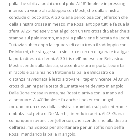
palla che sibila a pochi cm dal palo. Al 18’ l’Imolese in pressing
intenso va vicino al raddoppio con Mosti, che dalla sinistra
conclude di poco alto. Al 20’ Giana pericolosa con Jefferson che
dalla sinistra crossa in mezzo, ma Rossi anticipa tutti e fa sua la
sfera. Al 25’ Imolese vicina al gol con un tiro cross di Saber che si
stampa sul palo interno, ma poi la palla viene bloccata da Leoni.
Tuttavia subito dopo la squadra di casa trova il raddoppio con
De Marchi, che sfugge sulla sinistra e con un diagonale trafigge
la porta difesa da Leoni. Al 30’ tris dell’Imolese con Belcastro:
Mosti scende sulla destra, si accentra e tira in porta, Leoni fa il
miracolo e para ma non trattiene la palla e Belcastro da
distanza ravvicinata è lesto a trovare il tap-in vincente. Al 33’ un
cross di Lanini per la testa di Lunetta viene deviato in angolo:
Dalla Bona crossa in area, ma Rossi ci arriva con la mano ad
allontanare. Al 40’ l’Imolese fa anche il poker con un gol
fortunoso: un cross dalla sinistra carambola sul palo interno e
rimbalza sul petto di De Marchi, finendo in porta. Al 43’ Giana
comunque in avanti con Jefferson, che scende sino alla destra
dell’area, ma Sciacca per allontanare per un soffio non beffa
Rossi, mandando la palla in angolo.