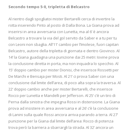
Secondo tempo 5-0, tripletta di Belcastro
Al rientro dagli spogliatoi mister Bertarelli cerca di invertire la
rotta inserendo Pinto al posto di Dalla Bona. La Giana prova ad
inserirsi in area avversaria con Lunetta, ma al 6’ è ancora
Belcastro a trovare la via del gol servito da Saber e a tu per tu
con Leoni non sbaglia. All’11’ cambio per l’Imolese, fuori capitan
Belcastro, autore della tripletta di giornata e dentro Giovinco. Al
14’ la Giana guadagna una punizione dai 25 metri: Iovine prova
la conclusione diretta in porta, ma non inquadra lo specchio. Al
15’ doppio cambio per mister Dionisi, che inserisce Rossetti per
De Marchi e Bensaja per Mosti. Al 21’ ci prova Saber con una
conclusione dal limite dell’area, di poco alta sopra la traversa. Al
22’ doppio cambio anche per mister Bertarelli, che inserisce
Rocco per Lunetta e Mandelli per Jefferson. Al 25’ c’è un tiro di
Perna dalla sinistra che impegna Rossi in distensione. La Giana
prova ad insistere in area avversaria e al 26’ c’è la conclusione
di Lanini sulla quale Rossi ancora arriva parando a terra. Al 27’
punizione per la Giana dal limite dell’area: Rocco di potenza
trova però la barriera a sbarrargli la strada. Al 32’ ancora un