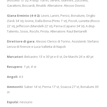
(Rossetti 15’ st). A disp: Turrin, Sereni, Giannini, Zucchetti,
Garattoni, Boccardi, Rinaldi. Allenatore: Alessio Dionisi.
Giana Erminio (4-4-2):
Leoni, Lanini, Perico, Bonalumi, Origlio
(Seck 34’ st), Iovine, Dalla Bona (Pinto 1’ st), Piccoli, Lunetta (Rocco
22’ st), Jefferson (Mandelli 22’ st), Perna (Capano 34’ st). A disp:
Taliento, Sosio, Rocchi, Pirola. Allenatore: Raul Bertarelli
Direttore di gara
: Alessio Clerico di Torino. Assistenti: Stefano
Lenza di Firenze e Luca Valletta di Napoli
Marcatori
: Belcastro 13’ e 30’ pt e 6’ st, De Marchi 26’ e 40’ pt
Recupero
: 1’ pt, 4’ st
Angoli
: 4-3
Ammoniti
: Saber 14’ st, Perna 17’ st, Sciacca 27’ st, Bonalumi 30’
st
Espulsi
: nessuno