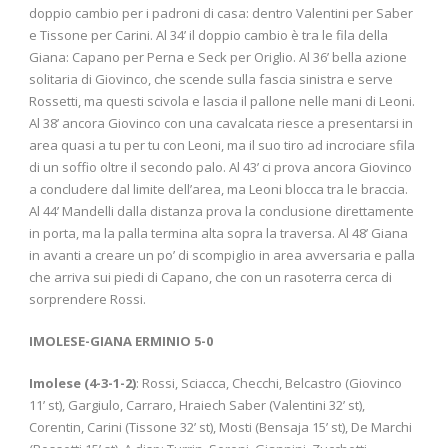
doppio cambio per i padroni di casa: dentro Valentini per Saber
e Tissone per Carini. Al 34’ il doppio cambio è tra le fila della
Giana: Capano per Perna e Seck per Origlio. Al 36’ bella azione
solitaria di Giovinco, che scende sulla fascia sinistra e serve
Rossetti, ma questi scivola e lascia il pallone nelle mani di Leoni.
Al 38’ ancora Giovinco con una cavalcata riesce a presentarsi in
area quasi a tu per tu con Leoni, ma il suo tiro ad incrociare sfila
di un soffio oltre il secondo palo. Al 43’ ci prova ancora Giovinco
a concludere dal limite dell’area, ma Leoni blocca tra le braccia.
Al 44’ Mandelli dalla distanza prova la conclusione direttamente
in porta, ma la palla termina alta sopra la traversa. Al 48’ Giana
in avanti a creare un po’ di scompiglio in area avversaria e palla
che arriva sui piedi di Capano, che con un rasoterra cerca di
sorprendere Rossi.
IMOLESE-GIANA ERMINIO 5-0
Imolese (4-3-1-2)
: Rossi, Sciacca, Checchi, Belcastro (Giovinco
11’ st), Gargiulo, Carraro, Hraiech Saber (Valentini 32’ st),
Corentin, Carini (Tissone 32’ st), Mosti (Bensaja 15’ st), De Marchi