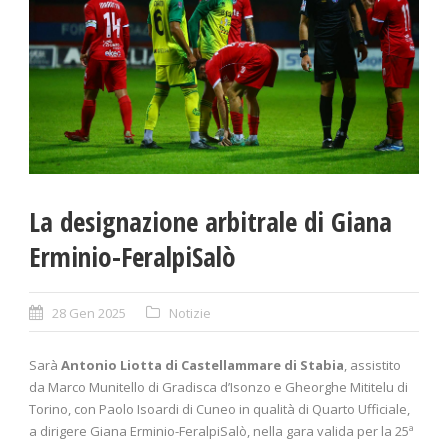
La designazione arbitrale di Giana
Erminio-FeralpiSalò
28 Gen 2025
Notizie
Sarà
Antonio Liotta di Castellammare di Stabia
, assistito
da Marco Munitello di Gradisca d’Isonzo e Gheorghe Mititelu di
Torino, con Paolo Isoardi di Cuneo in qualità di Quarto Ufficiale,
a dirigere Giana Erminio-FeralpiSalò, nella gara valida per la 25ª