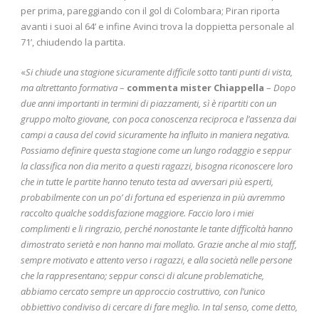
per prima, pareggiando con il gol di Colombara; Piran riporta
avanti i suoi al 64’ e infine Avinci trova la doppietta personale al
71’, chiudendo la partita.
«
Si chiude una stagione sicuramente difficile sotto tanti punti di vista,
ma altrettanto formativa
–
commenta mister Chiappella
–
Dopo
due anni importanti in termini di piazzamenti, sì è ripartiti con un
gruppo molto giovane, con poca conoscenza reciproca e l’assenza dai
campi a causa del covid sicuramente ha influito in maniera negativa.
Possiamo definire questa stagione come un lungo rodaggio e seppur
la classifica non dia merito a questi ragazzi, bisogna riconoscere loro
che in tutte le partite hanno tenuto testa ad avversari più esperti,
probabilmente con un po’ di fortuna ed esperienza in più avremmo
raccolto qualche soddisfazione maggiore. Faccio loro i miei
complimenti e li ringrazio, perché nonostante le tante difficoltà hanno
dimostrato serietà e non hanno mai mollato. Grazie anche al mio staff,
sempre motivato e attento verso i ragazzi, e alla società nelle persone
che la rappresentano; seppur consci di alcune problematiche,
abbiamo cercato sempre un approccio costruttivo, con l’unico
obbiettivo condiviso di cercare di fare meglio. In tal senso, come detto,