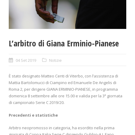
L’arbitro di Giana Erminio-Pianese
04 Set 2019
Notizie
È stato designato Matteo Centi di Viterbo, con l’assistenza di
Mattia Bartolomucci di Ciampino ed Emanuele De Angelis di
Roma 2, per dirigere GIANA ERMINIO-PIANESE, in programma
domenica 8 settembre alle ore 15.00 e valida per la 3ª giornata
di campionato Serie C 2019/20.
Precedenti e statistiche
Arbitro neopromosso in categoria, ha esordito nella prima
giornata di Coppa Italia Serie C dirigendo Gubbio-A.J. Fano,