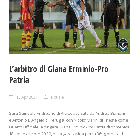
L’arbitro di Giana Erminio-Pro
Patria
13 Apr 2021
Notizie
Sarà Samuele Andreano di Prato, assistito da Andrea Bianchini
e Antonio D’Angelo di Perugia, con Nicolo’ Marini di Trieste come
Quarto Ufficiale, a dirigere Giana Erminio-Pro Patria di domenica
18 aprile alle ore 20.30, nella gara valida per la 36ª giornata di