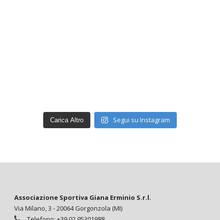
Segui su Instagram
Carica Altro
Associazione Sportiva Giana Erminio S.r.l.
Via Milano, 3 - 20064 Gorgonzola (MI)
Telefono: +39 02 95301988