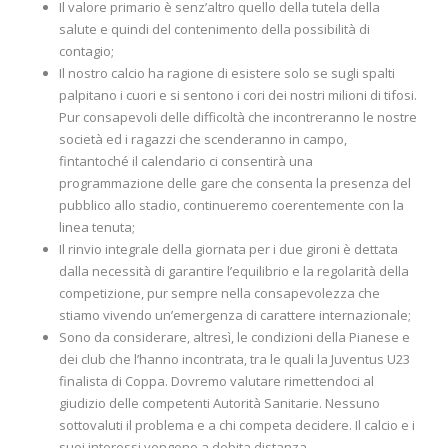
Il valore primario è senz’altro quello della tutela della
salute e quindi del contenimento della possibilità di
contagio;
Il nostro calcio ha ragione di esistere solo se sugli spalti
palpitano i cuori e si sentono i cori dei nostri milioni di tifosi.
Pur consapevoli delle difficoltà che incontreranno le nostre
società ed i ragazzi che scenderanno in campo,
fintantoché il calendario ci consentirà una
programmazione delle gare che consenta la presenza del
pubblico allo stadio, continueremo coerentemente con la
linea tenuta;
Il rinvio integrale della giornata per i due gironi è dettata
dalla necessità di garantire l’equilibrio e la regolarità della
competizione, pur sempre nella consapevolezza che
stiamo vivendo un’emergenza di carattere internazionale;
Sono da considerare, altresì, le condizioni della Pianese e
dei club che l’hanno incontrata, tra le quali la Juventus U23
finalista di Coppa. Dovremo valutare rimettendoci al
giudizio delle competenti Autorità Sanitarie. Nessuno
sottovaluti il problema e a chi competa decidere. Il calcio e i
suoi interessi vengono a debita distanza.