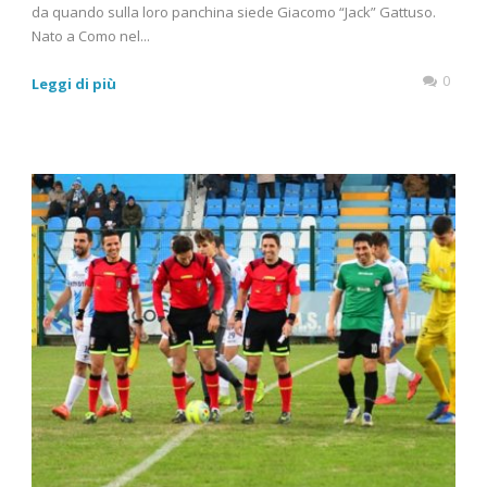
da quando sulla loro panchina siede Giacomo “Jack” Gattuso.
Nato a Como nel...
0
Leggi di più