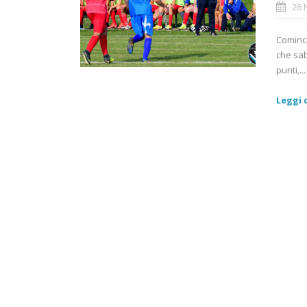
26 
Cominci
che sab
punti,...
Leggi d