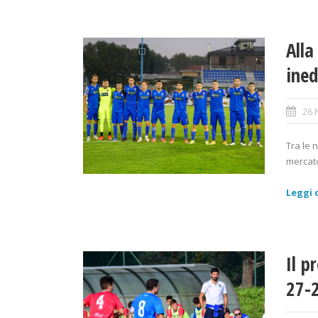
Alla
ined
26 
Tra le 
mercato
Leggi d
Il p
27-