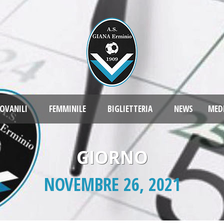
OVANILI
FEMMINILE
BIGLIETTERIA
NEWS
MED
GIORNO
NOVEMBRE 26, 2021