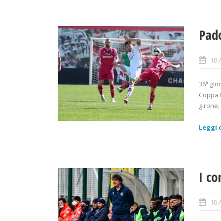
Pad
10 
36ª gio
Coppa I
girone, 
Leggi d
I c
10 