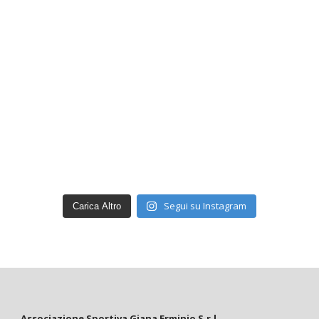
Segui su Instagram
Carica Altro
Associazione Sportiva Giana Erminio S.r.l.