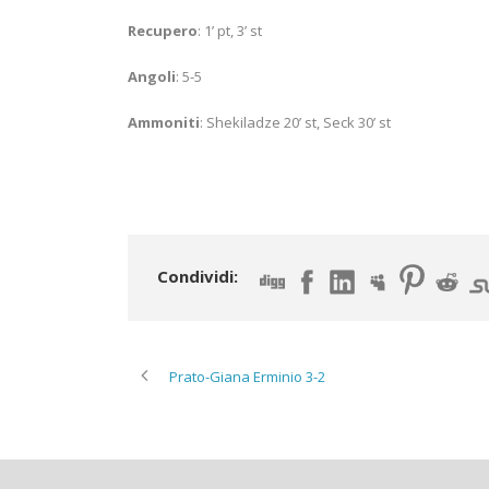
Recupero
: 1’ pt, 3’ st
Angoli
: 5-5
Ammoniti
: Shekiladze 20’ st, Seck 30’ st
Condividi:
Prato-Giana Erminio 3-2