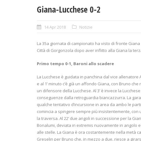
Giana-Lucchese 0-2
14 Apr 2018
Notizie
La 35a giornata di campionato ha visto di fronte Gian
Città di Gorgonzola dopo aver inflitto alla Giana la ter
Primo tempo 0-1, Baroni allo scadere
La Lucchese è guidata in panchina dal vice allenatore A
e al 1’ minuto c’è già un affondo Giana, con Bruno che 
un difensore della Lucchese. Al 3’ è invece la Lucches
conseguenze dalla retroguardia biancazzurra. La gara 
qualche tentativo d’incursione in area da ambo le parti
comincia a spingere sempre più insistentemente, con un
la traversa. Al 22’ due angoli in successione per la Gia
Bonalumi, deviata in extremis nuovamente in angolo e 
alle stelle. La Giana è ora costantemente nella metà ca
Greselin per Bruno che, in mezzo a due, riesce a girarsi