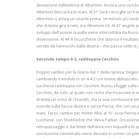
deviazione millimetrica di Albertoni. Ancora una conclu
Albertoni blocca tra le mani. Al 31’ Seck raccoglie un 
Albertoni ci arriva un istante prima. Un minuto più tard
che di testa gira a rete, ma Albertoni c’è. Al 41’ angolo p
sviluppi dell’azione la palla viene intercettata da Rus
distensione. Al 44’ è la Lucchese che sblocca il risultato
servito da Fannucchi dalla destra – che passa sotto le
Secondo tempo 0-2, raddoppia Cecchini
Doppio cambio per la Giana dal 1’ della ripresa: Degeri
cambiando il modulo in un 4-4-2 con Iovine abbassato a fa
Lucchese raddoppia con Cecchini: Russu sfugge sulla d
Cecchini, da solo, al quale non resta che insaccare in r
di testa un cross di Chiarello, ma la sua conclusione te
scende sulla fascia destra e serve Perna, che con un po
mani. Terzo cambio per mister Albè al 15’: esce Perna e
Lucchese, con Shekiladze che rileva Parker. Occasione
retropassaggio e dal limite dell’area non inquadra lo spe
conclusione ravvicinata viene deviata in corner coi pie