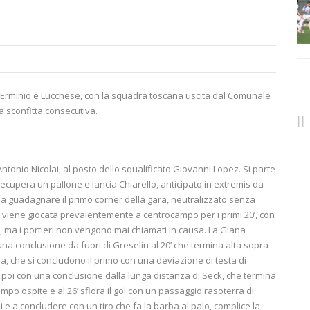
a Erminio e Lucchese, con la squadra toscana uscita dal Comunale
za sconfitta consecutiva.
ntonio Nicolai, al posto dello squalificato Giovanni Lopez. Si parte
recupera un pallone e lancia Chiarello, anticipato in extremis da
e a guadagnare il primo corner della gara, neutralizzato senza
viene giocata prevalentemente a centrocampo per i primi 20’, con
, ma i portieri non vengono mai chiamati in causa. La Giana
a conclusione da fuori di Greselin al 20’ che termina alta sopra
na, che si concludono il primo con una deviazione di testa di
poi con una conclusione dalla lunga distanza di Seck, che termina
mpo ospite e al 26’ sfiora il gol con un passaggio rasoterra di
 e a concludere con un tiro che fa la barba al palo, complice la