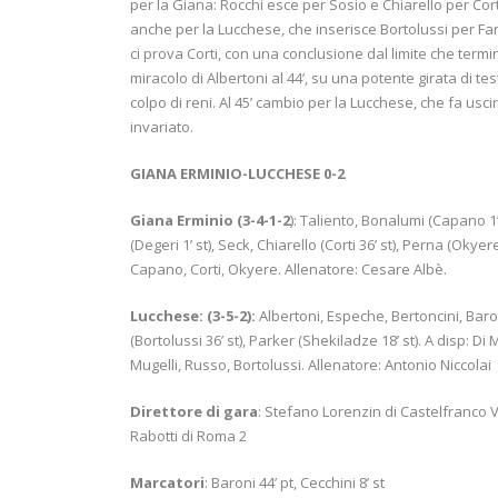
per la Giana: Rocchi esce per Sosio e Chiarello per Corti
anche per la Lucchese, che inserisce Bortolussi per Fanu
ci prova Corti, con una conclusione dal limite che term
miracolo di Albertoni al 44’, su una potente girata di te
colpo di reni. Al 45’ cambio per la Lucchese, che fa usci
invariato.
GIANA ERMINIO-LUCCHESE 0-2
Giana Erminio (3-4-1-2
): Taliento, Bonalumi (Capano 1’
(Degeri 1’ st), Seck, Chiarello (Corti 36’ st), Perna (Okye
Capano, Corti, Okyere. Allenatore: Cesare Albè.
Lucchese: (3-5-2):
Albertoni, Espeche, Bertoncini, Baron
(Bortolussi 36’ st), Parker (Shekiladze 18’ st). A disp: 
Mugelli, Russo, Bortolussi. Allenatore: Antonio Niccolai
Direttore di gara
: Stefano Lorenzin di Castelfranco Ve
Rabotti di Roma 2
Marcatori
: Baroni 44’ pt, Cecchini 8’ st