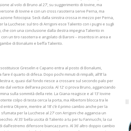
sione al volo di Bruno al 27’, su suggerimento di Iovine, ma
traversone di Iovine e con un cross rasoterra serve Perna, ma
i azione fotocopia: Seck dalla sinistra crossa in mezzo per Perna,
er la Lucchese: sul tiro di Arrigoni esce Taliento con i pugni e sugli
su, che con una conclusione dalla destra impegna Taliento in
, con un tiro rasoterra e angolato di Baroni – inseritosi in area e
 gambe di Bonalumi e beffa Taliento.
 sostituisce Greselin e Capano entra al posto di Bonalumi,
re il quarto di difesa. Dopo pochi minuti di rimpalli, all’8’ la
estra e, quasi dal fondo riesce a crossare sul secondo palo per
ete dal vertice dell’area piccola. Al 12’ ci prova Bruno, agganciando
rmina sulla sommità della rete. La Giana reagisce e al 13’ Iovine
tente colpo di testa cerca la porta, ma Albertoni blocca tra le
d entra Okyere, mentre al 18’ c’è il primo cambio anche per la
 sfumata per la Lucchese al 27’ con Arrigoni che aggancia un
cchio. Al 35’ bella uscita di Taliento a tu per tu Fannucchi, la cui
di dall’estremo difensore biancazzurro. Al 36’ altro doppio cambio