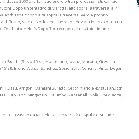
, il classe 2000 che fa il suo esordio tra i professionisti; cambio
cchi. Dopo un tentativo di Marotta, alto sopra la traversa, al 41’
ina anch’essa troppo alta sopra la traversa. Vero e proprio
sta di Bruno, su cross di Iovine, che viene deviata in angolo con un
re Cecchini per Nolè. Dopo 3’ di recupero, il risultato rimane
 st), Rocchi (Sosio 36’ st), Montesano, Iovine, Marotta, Greselin
re 15’ st), Bruno. A disp: Sanchez, Sosio, Sala, Concina, Pinto, Degeri,
i, Russu, Arrigoni, Damiani Buratto, Cecchini (Nolè 45’ st), Fanucchi
Di Masi, Capuano, Mingazzini, Palumbo, Razzanelli, Nolè, Shekiladze,
neto, assistito da Michele Dell’università di Aprilia e Aristide