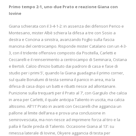
Primo tempo 2-1, uno-due Prato e reazione Giana con
Iovine
Giana schierata con il 3-4-1-2: in assenza dei difensori Perico e
Montesano, mister Albè schiera la difesa a tre con Sosio a
destra e Concina a sinistra, avanzando Foglio sulla fascia
mancina del centrocampo. Risponde mister Catalano con un 4-3-
3, con il tridente offensivo composto da Piscitella, Carletti e
Ceccarelli e il reinserimento a centrocampo di Seminara, Cistana
e Bertoli. Calcio d’inizio battuto dai padroni di casa e fase di
studio per i primi 5’, quando la Giana guadagna il primo corner,
sul quale Bonalumi di testa semina il panico in area, ma la
difesa di casa dopo un batti e ribatti riesce ad allontanare.
Punizione sulla trequarti per il Prato al 7’, con Gargiulo che calcia
in area per Carletti, il quale anticipa Taliento in uscita, ma calcia
altissimo. All’11’ Prato in avanti con Ceccarelli che aggancia un
pallone al limite dell’area e prova una conclusione in
semirovesciata, ma non riesce ad imprimere forza al tiro e la
palla è facile preda di Taliento. Occasione Giana al 13’: su
rimessa laterale di Iovine, Okyere aggancia di testa per