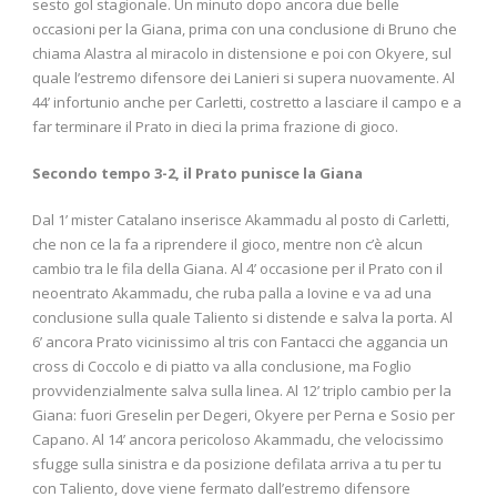
sesto gol stagionale. Un minuto dopo ancora due belle
occasioni per la Giana, prima con una conclusione di Bruno che
chiama Alastra al miracolo in distensione e poi con Okyere, sul
quale l’estremo difensore dei Lanieri si supera nuovamente. Al
44’ infortunio anche per Carletti, costretto a lasciare il campo e a
far terminare il Prato in dieci la prima frazione di gioco.
Secondo tempo 3-2, il Prato punisce la Giana
Dal 1’ mister Catalano inserisce Akammadu al posto di Carletti,
che non ce la fa a riprendere il gioco, mentre non c’è alcun
cambio tra le fila della Giana. Al 4’ occasione per il Prato con il
neoentrato Akammadu, che ruba palla a Iovine e va ad una
conclusione sulla quale Taliento si distende e salva la porta. Al
6’ ancora Prato vicinissimo al tris con Fantacci che aggancia un
cross di Coccolo e di piatto va alla conclusione, ma Foglio
provvidenzialmente salva sulla linea. Al 12’ triplo cambio per la
Giana: fuori Greselin per Degeri, Okyere per Perna e Sosio per
Capano. Al 14’ ancora pericoloso Akammadu, che velocissimo
sfugge sulla sinistra e da posizione defilata arriva a tu per tu
con Taliento, dove viene fermato dall’estremo difensore