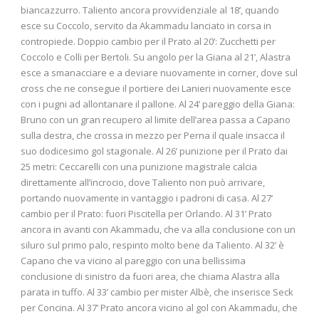
biancazzurro. Taliento ancora provvidenziale al 18’, quando
esce su Coccolo, servito da Akammadu lanciato in corsa in
contropiede. Doppio cambio per il Prato al 20’: Zucchetti per
Coccolo e Colli per Bertoli. Su angolo per la Giana al 21’, Alastra
esce a smanacciare e a deviare nuovamente in corner, dove sul
cross che ne consegue il portiere dei Lanieri nuovamente esce
con i pugni ad allontanare il pallone. Al 24’ pareggio della Giana:
Bruno con un gran recupero al limite dell’area passa a Capano
sulla destra, che crossa in mezzo per Perna il quale insacca il
suo dodicesimo gol stagionale. Al 26’ punizione per il Prato dai
25 metri: Ceccarelli con una punizione magistrale calcia
direttamente all’incrocio, dove Taliento non può arrivare,
portando nuovamente in vantaggio i padroni di casa. Al 27’
cambio per il Prato: fuori Piscitella per Orlando. Al 31’ Prato
ancora in avanti con Akammadu, che va alla conclusione con un
siluro sul primo palo, respinto molto bene da Taliento. Al 32’ è
Capano che va vicino al pareggio con una bellissima
conclusione di sinistro da fuori area, che chiama Alastra alla
parata in tuffo. Al 33’ cambio per mister Albè, che inserisce Seck
per Concina. Al 37’ Prato ancora vicino al gol con Akammadu, che