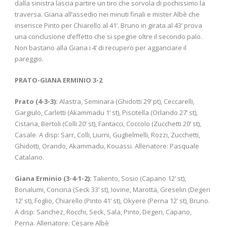
dalla sinistra lascia partire un tiro che sorvola di pochissimo la
traversa. Giana all’assedio nei minuti finali e mister Albè che
inserisce Pinto per Chiarello al 41’. Bruno in girata al 43’ prova
una conclusione d’effetto che si spegne oltre il secondo palo.
Non bastano alla Giana i 4’ di recupero per agganciare il
pareggio.
PRATO-GIANA ERMINIO 3-2
Prato (4-3-3):
Alastra, Seminara (Ghidotti 29’ pt), Ceccarelli,
Gargiulo, Carletti (Akammadu 1’ st), Piscitella (Orlando 27’ st),
Cistana, Bertoli (Colli 20’ st), Fantacci, Coccolo (Zucchetti 20’ st),
Casale. A disp: Sarr, Colli, Liurni, Guglielmelli, Rozzi, Zucchetti,
Ghidotti, Orando, Akammadu, Kouassi. Allenatore: Pasquale
Catalano.
Giana Erminio (3-4-1-2):
Taliento, Sosio (Capano 12’ st),
Bonalumi, Concina (Seck 33’ st), Iovine, Marotta, Greselin (Degeri
12’ st), Foglio, Chiarello (Pinto 41’ st), Okyere (Perna 12’ st), Bruno.
A disp: Sanchez, Rocchi, Seck, Sala, Pinto, Degeri, Capano,
Perna. Allenatore: Cesare Albè