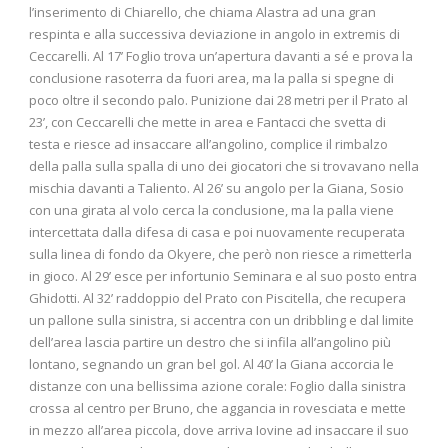
l’inserimento di Chiarello, che chiama Alastra ad una gran
respinta e alla successiva deviazione in angolo in extremis di
Ceccarelli. Al 17’ Foglio trova un’apertura davanti a sé e prova la
conclusione rasoterra da fuori area, ma la palla si spegne di
poco oltre il secondo palo. Punizione dai 28 metri per il Prato al
23’, con Ceccarelli che mette in area e Fantacci che svetta di
testa e riesce ad insaccare all’angolino, complice il rimbalzo
della palla sulla spalla di uno dei giocatori che si trovavano nella
mischia davanti a Taliento. Al 26’ su angolo per la Giana, Sosio
con una girata al volo cerca la conclusione, ma la palla viene
intercettata dalla difesa di casa e poi nuovamente recuperata
sulla linea di fondo da Okyere, che però non riesce a rimetterla
in gioco. Al 29’ esce per infortunio Seminara e al suo posto entra
Ghidotti. Al 32’ raddoppio del Prato con Piscitella, che recupera
un pallone sulla sinistra, si accentra con un dribbling e dal limite
dell’area lascia partire un destro che si infila all’angolino più
lontano, segnando un gran bel gol. Al 40’ la Giana accorcia le
distanze con una bellissima azione corale: Foglio dalla sinistra
crossa al centro per Bruno, che aggancia in rovesciata e mette
in mezzo all’area piccola, dove arriva Iovine ad insaccare il suo