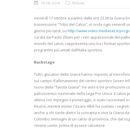
16 Ott 2014
Notizie
Venerdì 17 ottobre a partire dalle ore 23,00 la Giana Erm
trasmissione “Tribù del Calcio”, in onda ogni venerdì s
giorno più tardi, su
http://www.video.mediaset.it/progra
curata da Paolo Ziliani per i veri appassionati del pallone
mondo del calcio, rappresenta uno tra i format sportivi pi
programmi più amati dall’Italia sportiva.
Backstage
Tutti i giocatori della Giana hanno risposto al microfon
sul campo d’allenamento del centro sportivo Seven Infin
nuovi della “favola Giana”: tre anni e tre promozioni c
palcoscenico nazionale della Lega Pro Unica. Il calcio pr
allena con impegno il pomeriggio, è stato raccontato in
Recino, mentre mister Cesare Albè ha svelato i segreti
anche a chi siede dietro la scrivania e vive la Giana da
Colombo. Immagini di un calcio di provincia, che dal sog
rimane uomo, prima di essere calciatore.