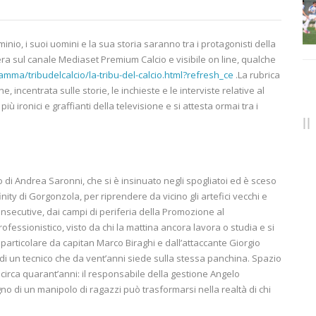
inio, i suoi uomini e la sua storia saranno tra i protagonisti della
era sul canale Mediaset Premium Calcio e visibile on line, qualche
mma/tribudelcalcio/la-tribu-del-calcio.html?refresh_ce
.La rubrica
, incentrata sulle storie, le inchieste e le interviste relative al
ù ironici e graffianti della televisione e si attesta ormai tra i
o di Andrea Saronni, che si è insinuato negli spogliatoi ed è sceso
ity di Gorgonzola, per riprendere da vicino gli artefici vecchi e
onsecutive, dai campi di periferia della Promozione al
ofessionistico, visto da chi la mattina ancora lavora o studia e si
 particolare da capitan Marco Biraghi e dall’attaccante Giorgio
 di un tecnico che da vent’anni siede sulla stessa panchina. Spazio
 circa quarant’anni: il responsabile della gestione Angelo
no di un manipolo di ragazzi può trasformarsi nella realtà di chi