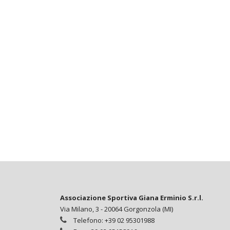
Associazione Sportiva Giana Erminio S.r.l.
Via Milano, 3 - 20064 Gorgonzola (MI)
Telefono: +39 02 95301988