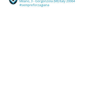
Milano, 3 - Gorgonzola (MI) Italy 20064
#sempreforzagiana