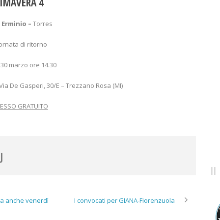
IMAVERA 4
 Erminio –
Torres
iornata di ritorno
30 marzo ore 14.30
 Via De Gasperi, 30/E – Trezzano Rosa (MI)
RESSO GRATUITO
rta anche venerdì
I convocati per GIANA-Fiorenzuola