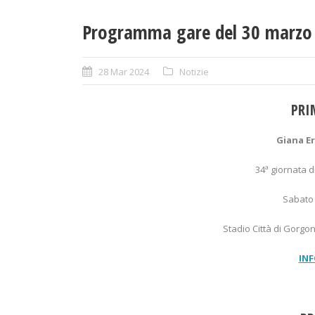
Programma gare del 30 marzo
28 Mar 2024
Notizie
PRI
Giana E
34ª giornata 
Sabato 
Stadio Città di Gorgo
INF