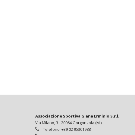
Associazione Sportiva Giana Erminio S.r.l.
Via Milano, 3 - 20064 Gorgonzola (MI)
Telefono: +39 02 95301988