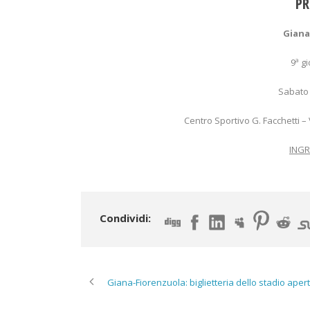
PR
Giana
9ª g
Sabato 
Centro Sportivo G. Facchetti –
ING
Condividi:
Giana-Fiorenzuola: biglietteria dello stadio ape