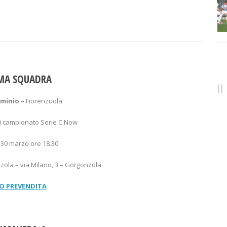
MA SQUADRA
rminio –
Fiorenzuola
di campionato Serie C Now
30 marzo ore 18.30
nzola – via Milano, 3 – Gorgonzola
O PREVENDITA