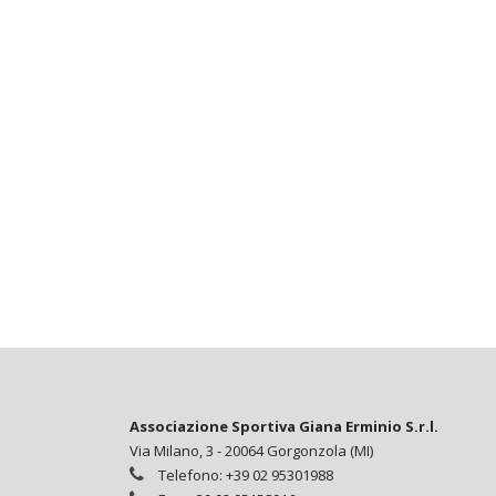
Associazione Sportiva Giana Erminio S.r.l.
Via Milano, 3 - 20064 Gorgonzola (MI)
Telefono: +39 02 95301988