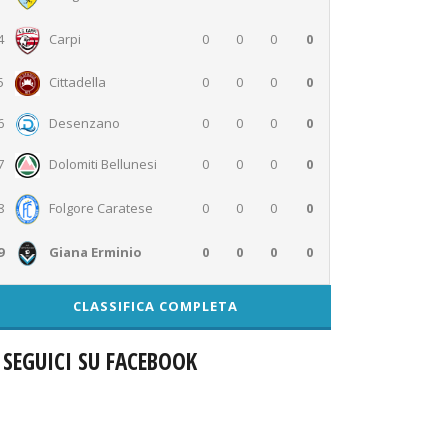
4
Carpi
0
0
0
0
5
Cittadella
0
0
0
0
6
Desenzano
0
0
0
0
7
Dolomiti Bellunesi
0
0
0
0
0
0
0
0
8
Folgore Caratese
9
Giana Erminio
0
0
0
0
CLASSIFICA COMPLETA
SEGUICI SU FACEBOOK