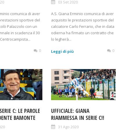
020
03 Set 2020
rminio comunica di aver
A.S. Giana Erminio comunica di aver
prestazioni sportive del
acquisito le prestazioni sportive del
icolò Palazzolo con un
calciatore Carlo Ferrario, che in data
nnale in scadenza il 30
odierna ha firmato un contratto che
 Centrocampista...
lo legherà...
0
0
ù
Leggi di più
SERIE C: LE PAROLE
UFFICIALE: GIANA
IDENTE BAMONTE
RIAMMESSA IN SERIE C!!
020
31 Ago 2020