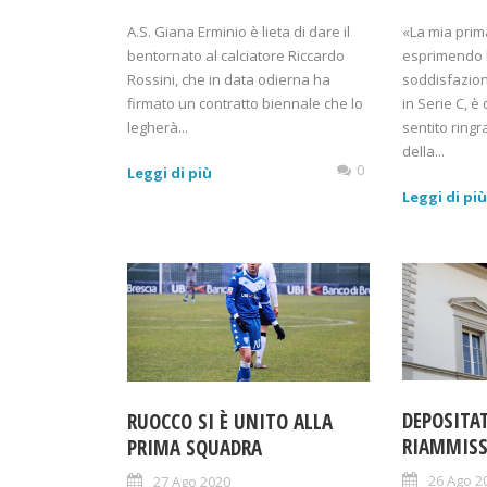
A.S. Giana Erminio è lieta di dare il
«La mia prim
bentornato al calciatore Riccardo
esprimendo l
Rossini, che in data odierna ha
soddisfazion
firmato un contratto biennale che lo
in Serie C, è
legherà...
sentito ring
della...
0
Leggi di più
Leggi di pi
DEPOSITA
RUOCCO SI È UNITO ALLA
RIAMMISS
PRIMA SQUADRA
26 Ago 2
27 Ago 2020