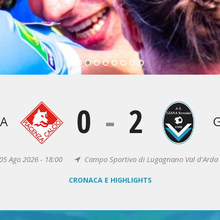
0
-
2
ZA
G
05 Ago 2026 - 18:00
Campo Sportivo di Lugagnano Val d'Arda 
CRONACA E HIGHLIGHTS