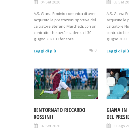
04 Set 2020
03 Set 2
A.S. Giana Erminio comunica di aver
A.S. Giana E
acquisito le prestazioni sportive del
acquisito le 
calciatore Stefano Marchetti, con un
calciatore N
contratto che avrà scadenza il 30
contratto bie
giugno 2021. Difensore...
giugno 2022.
0
Leggi di più
Leggi di pi
BENTORNATO RICCARDO
GIANA IN 
ROSSINI!
DEL PRES
02 Set 2020
31 Ago 2