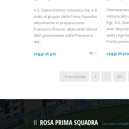
Ottemperando
A.S. Giana Erminio comunica che si è
comunicato uf
unito al gruppo della Prima Squadra
Figc, A.S. Gi
attualmente in preparazione
aver deposit
Francesco Ruocco, attaccante classe
della Lega It
2001 proveniente dalla Primavera
Professionist
del...
0
Leggi di pi
Leggi di più
‹ Precedente
1
…
237
ROSA PRIMA SQUADRA
La rosa comple