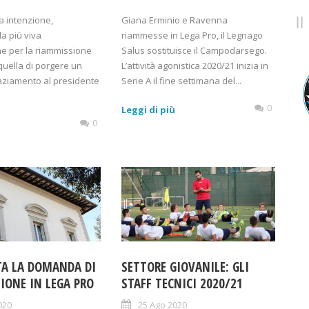
a intenzione,
Giana Erminio e Ravenna
a più viva
riammesse in Lega Pro, il Legnago
e per la riammissione
Salus sostituisce il Campodarsego.
 quella di porgere un
L’attività agonistica 2020/21 inizia in
raziamento al presidente
Serie A il fine settimana del...
0
Leggi di più
0
ù
TA LA DOMANDA DI
SETTORE GIOVANILE: GLI
IONE IN LEGA PRO
STAFF TECNICI 2020/21
020
25 Ago 2020