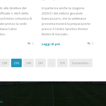
 alle direttive del
In partenza anche la stagione
ficiale n. 66/A della
2020/21 del settore giovanile
ana Erminio comunica di
biancazzurro, che la settimana
ato presso la sede
prossima inizierà la preparazione
aliana Calcio
presso il Centro Sportivo Romeo
ico...
Bertini di Gessate...
0
0
ù
Leggi di più
238
239
240
241
…
310
Successivo ›
ta