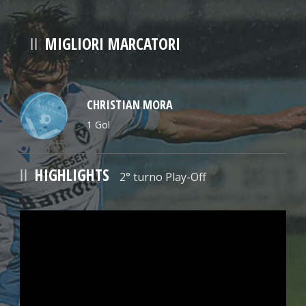
MIGLIORI MARCATORI
CHRISTIAN MORA
1 Gol
HIGHLIGHTS
2° turno Play-Off