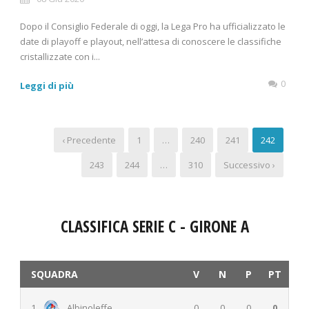
Dopo il Consiglio Federale di oggi, la Lega Pro ha ufficializzato le
date di playoff e playout, nell’attesa di conoscere le classifiche
cristallizzate con i...
0
Leggi di più
‹ Precedente
1
…
240
241
242
243
244
…
310
Successivo ›
CLASSIFICA SERIE C - GIRONE A
SQUADRA
V
N
P
PT
1
Albinoleffe
0
0
0
0